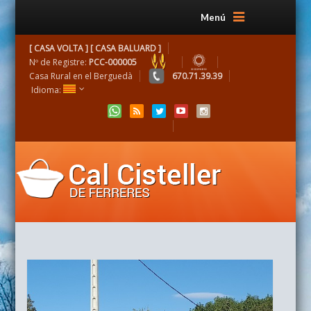
Menú
[ CASA VOLTA ] [ CASA BALUARD ]
Nº de Registre:
PCC-000005
Casa Rural en el Berguedà
670.71.39.39
Idioma: