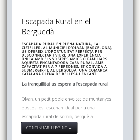
Escapada Rural en el
Berguedà
ESCAPADA RURAL EN PLENA NATURA, CAL
CISTELLER, AL MUNICIPI D’OLVAN (BARCELONA),
US OFEREIX L’OPORTUNITAT PERFECTA PER
DESCONNECTAR I VIURE UNA EXPERIÈNCIA
ÚNICA AMB ELS VOSTRES AMICS O FAMILIARS.
AQUESTA ENCANTADORA CASA RURAL, AMB
CAPACITAT PER A 7 PERSONES, ET CONVIDA A
SUBMERGIR-TE AL BERGUEDÀ, UNA COMARCA
CATALANA PLENA DE BELLESA I ENCANT.
La tranquil·litat us espera a l’escapada rural
Olvan, un petit poble envoltat de muntanyes i
boscos, és l’escenari ideal per a una
escapada rural de somni, perquè a
CONTINUAR LLEGINT →