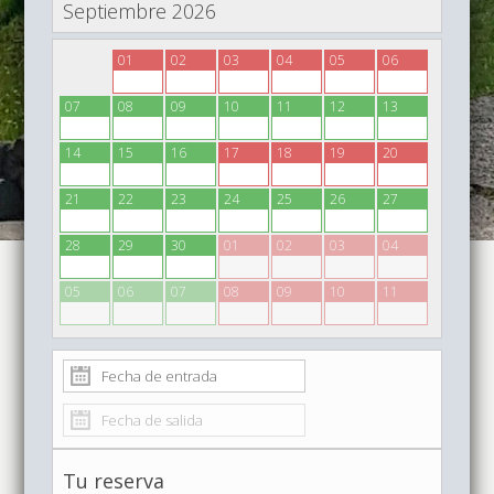
Septiembre 2026
31
01
02
03
04
05
06
07
08
09
10
11
12
13
14
15
16
17
18
19
20
21
22
23
24
25
26
27
28
29
30
01
02
03
04
05
06
07
08
09
10
11
Tu reserva