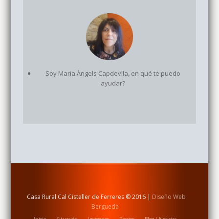
Soy Maria Àngels Capdevila, en qué te puedo
ayudar?
Casa Rural Cal Cisteller de Ferreres © 2016 |
Diseño Web
Berguedà