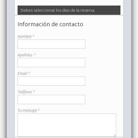
Debes seleccionar los dias de la reserva.
Información de contacto
Nombre
*
Apellidos
*
Email
*
Teléfono
*
Tu mensaje
*