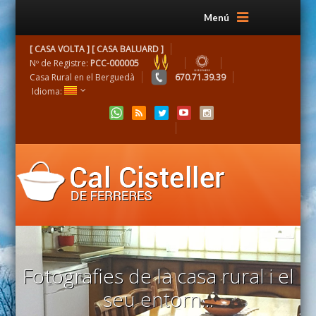
Menú
[ CASA VOLTA ] [ CASA BALUARD ]
Nº de Registre:
PCC-000005
Casa Rural en el Berguedà
670.71.39.39
Idioma:
Fotografies de la casa rural i el
seu entorn...