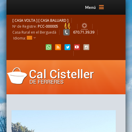
Menú
[ CASA VOLTA ] [ CASA BALUARD ]
Nº de Registre:
PCC-000005
Casa Rural en el Berguedà
670.71.39.39
Idioma: